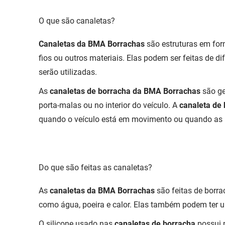
O que são canaletas?
Canaletas da BMA Borrachas
são estruturas em form
fios ou outros materiais. Elas podem ser feitas de d
serão utilizadas.
As
canaletas de borracha da BMA Borrachas
são ge
porta-malas ou no interior do veículo. A
canaleta de
quando o veículo está em movimento ou quando as p
Do que são feitas as canaletas?
As
canaletas da BMA Borrachas
são feitas de borra
como água, poeira e calor. Elas também podem ter u
O silicone usado nas
canaletas de borracha
possui 