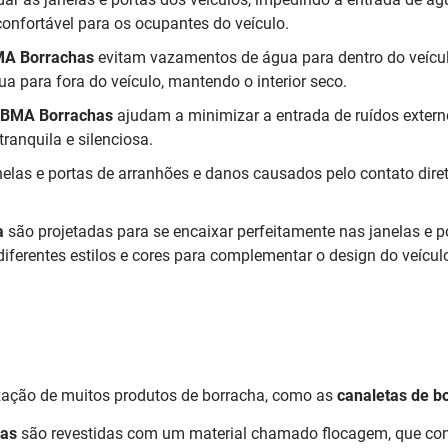
onfortável para os ocupantes do veículo.
MA Borrachas
evitam vazamentos de água para dentro do veícul
 para fora do veículo, mantendo o interior seco.
a BMA Borrachas
ajudam a minimizar a entrada de ruídos extern
anquila e silenciosa.
elas e portas de arranhões e danos causados pelo contato diret
a
são projetadas para se encaixar perfeitamente nas janelas e
iferentes estilos e cores para complementar o design do veícul
ização de muitos produtos de borracha, como as
canaletas de bo
has
são revestidas com um material chamado flocagem, que consi