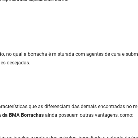
ão, no qual a borracha é misturada com agentes de cura e subme
des desejadas.
acterísticas que as diferenciam das demais encontradas no m
a da BMA Borrachas
ainda possuem outras vantagens, como:
r as janelas e portas dos veículos, impedindo a entrada de água