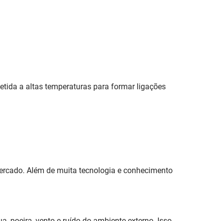
tida a altas temperaturas para formar ligações
ercado. Além de muita tecnologia e conhecimento
, poeira, vento e ruído do ambiente externo. Isso